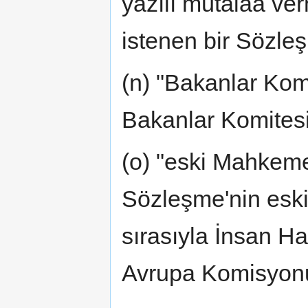
yazılı mütalaa ve
istenen bir Sözleş
(n) "Bakanlar Kom
Bakanlar Komitesi
(o) "eski Mahkeme
Sözleşme'nin esk
sırasıyla İnsan H
Avrupa Komisyonu