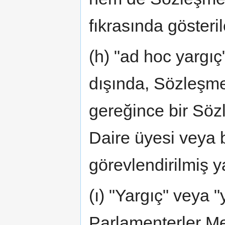
fıkrasında gösteril
(h) "ad hoc yargıç"
dışında, Sözleşme'
gereğince bir Söz
Daire üyesi veya b
görevlendirilmiş y
(ı) "Yargıç" veya 
Parlamenterler Mec