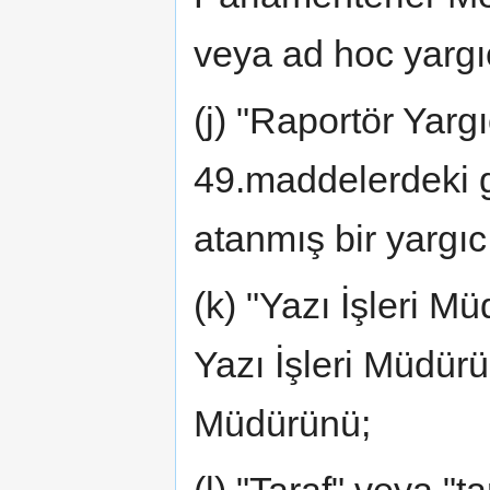
veya ad hoc yargıç
(j) "Raportör Yarg
49.maddelerdeki g
atanmış bir yargıc
(k) "Yazı İşleri M
Yazı İşleri Müdür
Müdürünü;
(l) "Taraf" veya "ta