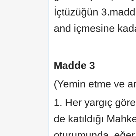
İçtüzüğün 3.madd
and içmesine kada
Madde 3
(Yemin etme ve a
1. Her yargıç gör
de katıldığı Mahk
oturumunda, eğer