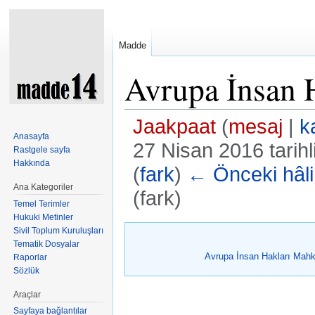
Madde
Avrupa İnsan 
Jaakpaat
(
mesaj
|
k
Anasayfa
27 Nisan 2016 tarih
Rastgele sayfa
Hakkında
(
fark
)
← Önceki hâli
Ana Kategoriler
(fark)
Temel Terimler
Şuraya atla:
kullan
,
ara
Hukuki Metinler
Sivil Toplum Kuruluşları
Tematik Dosyalar
Avrupa İnsan Hakları Mah
Raporlar
Sözlük
Araçlar
Sayfaya bağlantılar