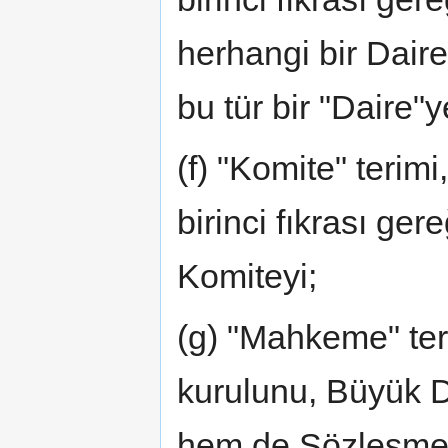
herhangi bir Dair
bu tür bir "Daire"
(f) "Komite" teri
birinci fıkrası ger
Komiteyi;
(g) "Mahkeme" te
kurulunu, Büyük Da
hem de Sözleşme'