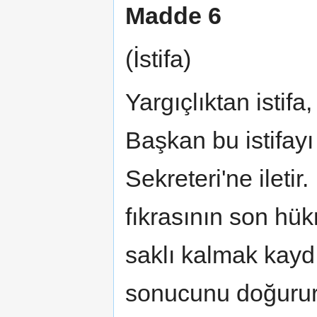
Madde 6
(İstifa)
Yargıçlıktan isti
Başkan bu istifay
Sekreteri'ne ileti
fıkrasının son hük
saklı kalmak kaydı
sonucunu doğurur