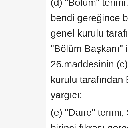
(d) "Bölüm" terim
bendi gereğince b
genel kurulu taraf
"Bölüm Başkanı" i
26.maddesinin (c
kurulu tarafından
yargıcı;
(e) "Daire" terim
birinci fıkrası ger