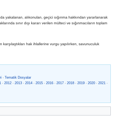
ında yakalanan, alıkonulan, geçici sığınma hakkından yararlanarak
klarında sınır dışı kararı verilen mülteci ve sığınmacıların toplam
 karşılaştıkları hak ihlallerine vurgu yapılırken, savunuculuk
ri
·
Tematik Dosyalar
1
·
2012
·
2013
·
2014
·
2015
·
2016
·
2017
·
2018
·
2019
·
2020
·
2021
·