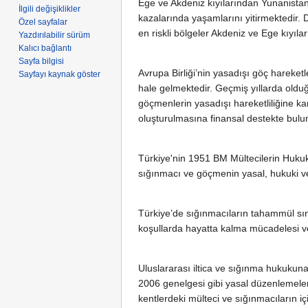
Ege ve Akdeniz kıyılarından Yunanistan
İlgili değişiklikler
kazalarında yaşamlarını yitirmektedir. 
Özel sayfalar
en riskli bölgeler Akdeniz ve Ege kıyılar
Yazdırılabilir sürüm
Kalıcı bağlantı
Sayfa bilgisi
Avrupa Birliği’nin yasadışı göç hareket
Sayfayı kaynak göster
hale gelmektedir. Geçmiş yıllarda olduğ
göçmenlerin yasadışı hareketliliğine kar
oluşturulmasına finansal destekte bulu
Türkiye'nin 1951 BM Mültecilerin Hukuk
sığınmacı ve göçmenin yasal, hukuki ve
Türkiye’de sığınmacıların tahammül sını
koşullarda hayatta kalma mücadelesi v
Uluslararası iltica ve sığınma hukuk
2006 genelgesi gibi yasal düzenlemeler
kentlerdeki mülteci ve sığınmacıların iç