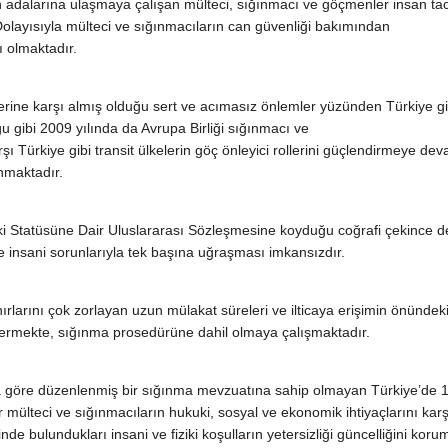
 adalarına ulaşmaya çalışan mülteci, sığınmacı ve göçmenler insan taci
Dolayısıyla mülteci ve sığınmacıların can güvenliği bakımından
ı olmaktadır.
lerine karşı almış olduğu sert ve acımasız önlemler yüzünden Türkiye gib
u gibi 2009 yılında da Avrupa Birliği sığınmacı ve
şı Türkiye gibi transit ülkelerin göç önleyici rollerini güçlendirmeye d
nmaktadır.
i Statüsüne Dair Uluslararası Sözleşmesine koyduğu coğrafi çekince d
 insani sorunlarıyla tek başına uğraşması imkansızdır.
rlarını çok zorlayan uzun mülakat süreleri ve ilticaya erişimin önündeki 
ermekte, sığınma prosedürüne dahil olmaya çalışmaktadır.
una göre düzenlenmiş bir sığınma mevzuatına sahip olmayan Türkiye’de
 mülteci ve sığınmacıların hukuki, sosyal ve ekonomik ihtiyaçlarını kar
inde bulundukları insani ve fiziki koşulların yetersizliği güncelliğini k