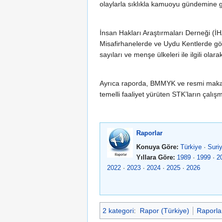
olaylarla sıklıkla kamuoyu gündemine ge
İnsan Hakları Araştırmaları Derneği (İ
Misafirhanelerde ve Uydu Kentlerde göze
sayıları ve menşe ülkeleri ile ilgili olarak
Ayrıca raporda, BMMYK ve resmi makamlar
temelli faaliyet yürüten STK’ların çalışm
Raporlar
Konuya Göre:
Türkiye
·
Suri
Yıllara Göre:
1989
·
1999
·
2
2022
·
2023
·
2024
·
2025
·
2026
2 kategori
:
Rapor (Türkiye)
Raporla