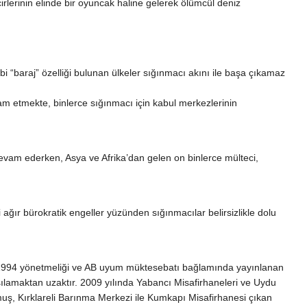
rlerinin elinde bir oyuncak haline gelerek ölümcül deniz
i “baraj” özelliği bulunan ülkeler sığınmacı akını ile başa çıkamaz
evam etmekte, binlerce sığınmacı için kabul merkezlerinin
evam ederken, Asya ve Afrika’dan gelen on binlerce mülteci,
ağır bürokratik engeller yüzünden sığınmacılar belirsizlikle dolu
 1994 yönetmeliği ve AB uyum müktesebatı bağlamında yayınlanan
şılamaktan uzaktır. 2009 yılında Yabancı Misafirhaneleri ve Uydu
orumuş, Kırklareli Barınma Merkezi ile Kumkapı Misafirhanesi çıkan