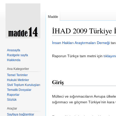
Madde
İHAD 2009 Türkiye İ
Şuraya atla:
kullan
,
ara
İnsan Hakları Araştırmaları Derneği
tar
Anasayfa
Rastgele sayfa
Raporun Türkçe tam metni için
tıklayın
Hakkında
Ana Kategoriler
Temel Terimler
Hukuki Metinler
Giriş
Sivil Toplum Kuruluşları
Tematik Dosyalar
Raporlar
Mülteci ve sığınmacıların Avrupa ülkele
Sözlük
sığınmacı ve göçmen Türkiye’nin kara ve
Araçlar
Sayfaya bağlantılar