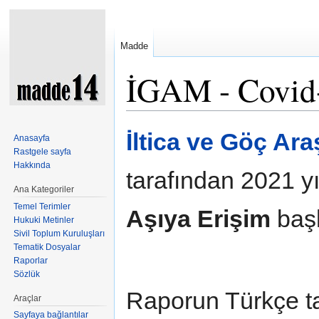
Madde
İGAM - Covid-
Şuraya atla:
kullan
,
ara
İltica ve Göç Ara
Anasayfa
Rastgele sayfa
Hakkında
tarafından 2021 y
Ana Kategoriler
Temel Terimler
Aşıya Erişim
başl
Hukuki Metinler
Sivil Toplum Kuruluşları
Tematik Dosyalar
Raporlar
Sözlük
Raporun Türkçe t
Araçlar
Sayfaya bağlantılar