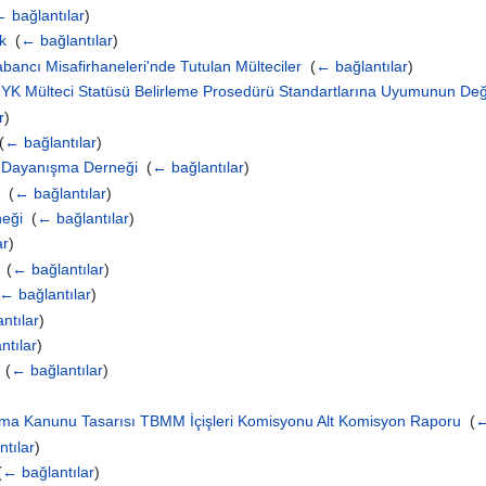
 bağlantılar
)
k
‎
(
← bağlantılar
)
bancı Misafirhaneleri'nde Tutulan Mülteciler
‎
(
← bağlantılar
)
 Mülteci Statüsü Belirleme Prosedürü Standartlarına Uyumunun Değ
r
)
(
← bağlantılar
)
n Dayanışma Derneği
‎
(
← bağlantılar
)
‎
(
← bağlantılar
)
neği
‎
(
← bağlantılar
)
ar
)
‎
(
← bağlantılar
)
← bağlantılar
)
ntılar
)
ntılar
)
‎
(
← bağlantılar
)
ruma Kanunu Tasarısı TBMM İçişleri Komisyonu Alt Komisyon Raporu
‎
(
←
tılar
)
(
← bağlantılar
)