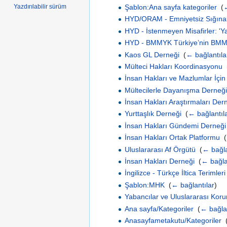
Şablon:Ana sayfa kategoriler
‎
(
←
Yazdırılabilir sürüm
HYD/ORAM - Emniyetsiz Sığına
HYD - İstenmeyen Misafirler: 'Ya
HYD - BMMYK Türkiye’nin BMMYK
Kaos GL Derneği
‎
(
← bağlantıla
Mülteci Hakları Koordinasyonu
‎
İnsan Hakları ve Mazlumlar İçi
Mültecilerle Dayanışma Derneği
İnsan Hakları Araştırmaları Der
Yurttaşlık Derneği
‎
(
← bağlantıl
İnsan Hakları Gündemi Derneği
İnsan Hakları Ortak Platformu
‎
(
Uluslararası Af Örgütü
‎
(
← bağla
İnsan Hakları Derneği
‎
(
← bağla
İngilizce - Türkçe İltica Terimleri
Şablon:MHK
‎
(
← bağlantılar
)
Yabancılar ve Uluslararası Ko
Ana sayfa/Kategoriler
‎
(
← bağlan
Anasayfametakutu/Kategoriler
‎