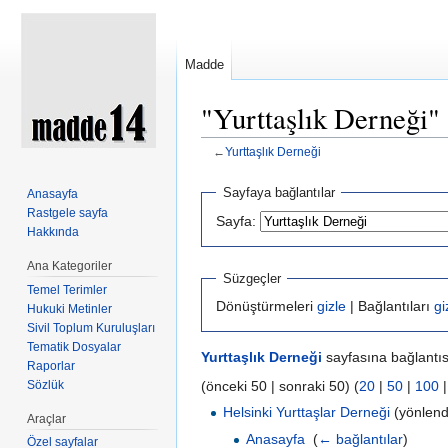
Madde
"Yurttaşlık Derneği" 
←
Yurttaşlık Derneği
Şuraya atla:
kullan
,
ara
Sayfaya bağlantılar
Anasayfa
Rastgele sayfa
Sayfa:
Hakkında
Ana Kategoriler
Süzgeçler
Temel Terimler
Dönüştürmeleri
gizle
| Bağlantıları
gi
Hukuki Metinler
Sivil Toplum Kuruluşları
Tematik Dosyalar
Yurttaşlık Derneği
sayfasına bağlantısı
Raporlar
Sözlük
(önceki 50 | sonraki 50) (
20
|
50
|
100
Helsinki Yurttaşlar Derneği
(yönlend
Araçlar
Anasayfa
‎
(
← bağlantılar
)
Özel sayfalar