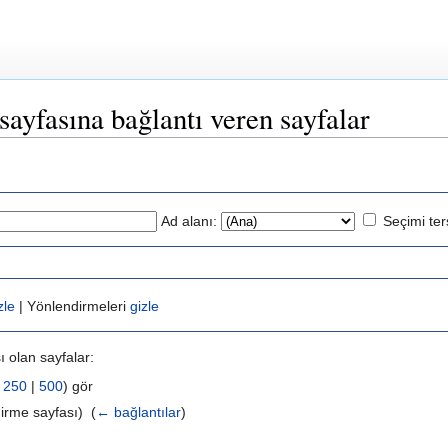
sayfasına bağlantı veren sayfalar
Ad alanı:
Seçimi ter
zle
| Yönlendirmeleri
gizle
 olan sayfalar:
|
250
|
500
) gör
irme sayfası) ‎
(
← bağlantılar
)