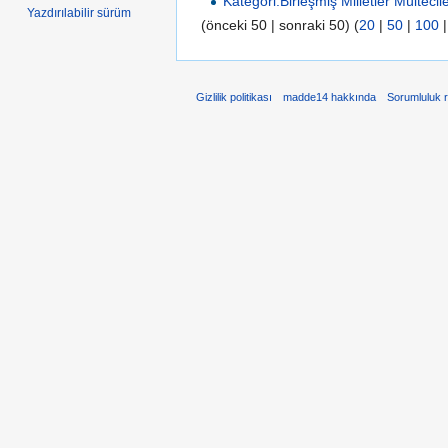
Kategori:Birleşmiş Milletler Mültec
Yazdırılabilir sürüm
(önceki 50 | sonraki 50) (
20
|
50
|
100
Gizlilik politikası
madde14 hakkında
Sorumluluk 