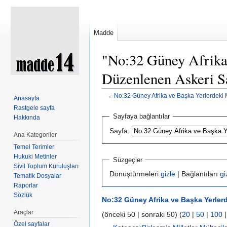
Madde
"No:32 Güney Afrika 
Düzenlenen Askeri Sal
←
No:32 Güney Afrika ve Başka Yerlerdeki M
Anasayfa
Şuraya atla:
kullan
,
ara
Rastgele sayfa
Sayfaya bağlantılar
Hakkında
Sayfa:
Ana Kategoriler
Temel Terimler
Hukuki Metinler
Süzgeçler
Sivil Toplum Kuruluşları
Dönüştürmeleri
gizle
| Bağlantıları
gi
Tematik Dosyalar
Raporlar
Sözlük
No:32 Güney Afrika ve Başka Yerlerd
Araçlar
(önceki 50 | sonraki 50) (
20
|
50
|
100
Özel sayfalar