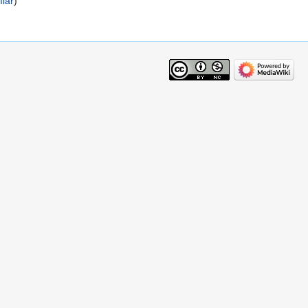
ılar
)