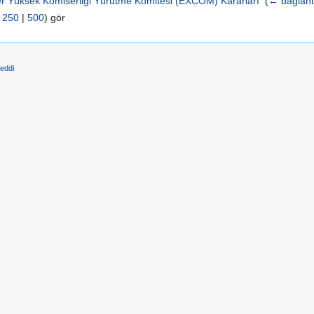
iler Yüksek Komiserliği Yürütme Komitesi (EXCOM) Kararları
‎
(
← bağlant
|
250
|
500
) gör
reddi