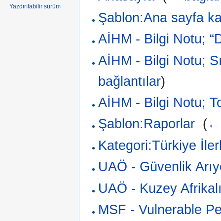
Yazdırılabilir sürüm
Şablon:Ana sayfa ka
AİHM - Bilgi Notu; “D
AİHM - Bilgi Notu; S
bağlantılar
)
AİHM - Bilgi Notu; T
Şablon:Raporlar
‎
(
← 
Kategori:Türkiye İle
UAÖ - Güvenlik Arıyo
UAÖ - Kuzey Afrikalı
MSF - Vulnerable Pe