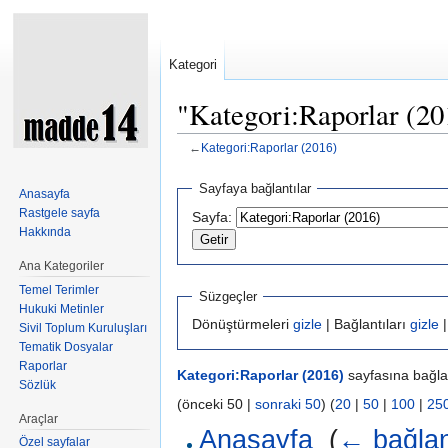
Kategori
"Kategori:Raporlar (201
←
Kategori:Raporlar (2016)
Şuraya atla:
kullan
,
ara
Sayfaya bağlantılar
Anasayfa
Rastgele sayfa
Sayfa:
Hakkında
Ana Kategoriler
Temel Terimler
Süzgeçler
Hukuki Metinler
Dönüştürmeleri
gizle
| Bağlantıları
gizle
|
Sivil Toplum Kuruluşları
Tematik Dosyalar
Raporlar
Kategori:Raporlar (2016)
sayfasına bağlan
Sözlük
(önceki 50 |
sonraki 50
) (
20
|
50
|
100
|
25
Araçlar
Anasayfa
‎
(
← bağlan
Özel sayfalar