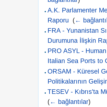
A.K. Parlamenter Mec
Raporu
‎
(
← bağlantı
FRA - Yunanistan Sı
Durumuna İlişkin Ra
PRO ASYL - Human C
Italian Sea Ports to
ORSAM - Küresel Göç
Politikalarının Gelişi
TESEV - Kıbrıs'ta Mü
(
← bağlantılar
)