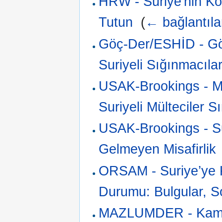
HRW - Suriye'nin Kom
Tutun
‎
(
← bağlantıla
Göç-Der/ESHİD - Göz
Suriyeli Sığınmacıla
USAK-Brookings - Mis
Suriyeli Mülteciler S
USAK-Brookings - Sur
Gelmeyen Misafirlik
ORSAM - Suriye’ye K
Durumu: Bulgular, S
MAZLUMDER - Kamp 