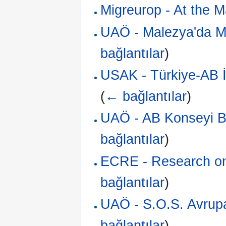
Migreurop - At the M
UAÖ - Malezya'da Mül
bağlantılar
)
USAK - Türkiye-AB İl
(
← bağlantılar
)
UAÖ - AB Konseyi B
bağlantılar
)
ECRE - Research on
bağlantılar
)
UAÖ - S.O.S. Avrupa
bağlantılar
)