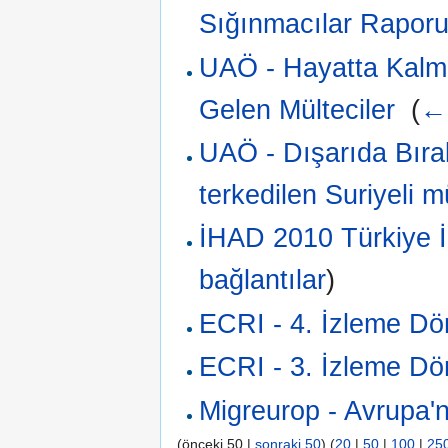
Sığınmacılar Rapor
UAÖ - Hayatta Kalma
Gelen Mülteciler
‎
(
← 
UAÖ - Dışarıda Bırak
terkedilen Suriyeli mü
İHAD 2010 Türkiye İ
bağlantılar
)
ECRI - 4. İzleme D
ECRI - 3. İzleme D
Migreurop - Avrupa'nı
(önceki 50 |
sonraki 50
) (
20
|
50
|
100
|
25