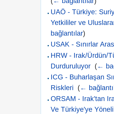
(
← bağlantılar
)
UAÖ - Türkiye: Suriye
Yetkililer ve Uluslar
bağlantılar
)
USAK - Sınırlar Ar
HRW - Irak/Ürdün/Tü
Durduruluyor
‎
(
← bağ
ICG - Buharlaşan Sın
Riskleri
‎
(
← bağlantı
ORSAM - Irak'tan Ir
Ve Türkiye'ye Yönel