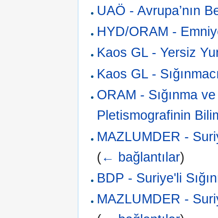
UAÖ - Avrupa’nın Be
HYD/ORAM - Emniye
Kaos GL - Yersiz Yu
Kaos GL - Sığınmacı
ORAM - Sığınma ve M
Pletismografinin Bili
MAZLUMDER - Suriyel
(
← bağlantılar
)
BDP - Suriye'li Sığı
MAZLUMDER - Suriye 