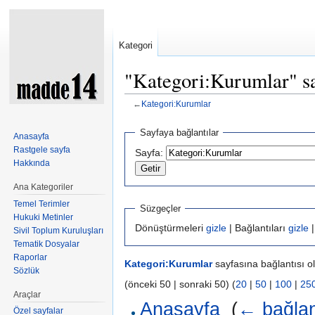
Kategori
"Kategori:Kurumlar" say
←
Kategori:Kurumlar
Şuraya atla:
kullan
,
ara
Sayfaya bağlantılar
Anasayfa
Rastgele sayfa
Sayfa:
Hakkında
Ana Kategoriler
Temel Terimler
Süzgeçler
Hukuki Metinler
Dönüştürmeleri
gizle
| Bağlantıları
gizle
|
Sivil Toplum Kuruluşları
Tematik Dosyalar
Raporlar
Kategori:Kurumlar
sayfasına bağlantısı ol
Sözlük
(önceki 50 | sonraki 50) (
20
|
50
|
100
|
25
Araçlar
Anasayfa
‎
(
← bağlan
Özel sayfalar