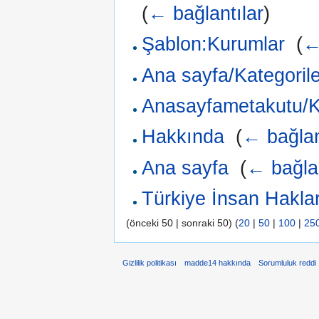
(
← bağlantılar
)
Şablon:Kurumlar
‎
(
←
Ana sayfa/Kategorile
Anasayfametakutu/Ka
Hakkında
‎
(
← bağlan
Ana sayfa
‎
(
← bağlan
Türkiye İnsan Haklar
(önceki 50 | sonraki 50) (
20
|
50
|
100
|
25
Gizlilik politikası
madde14 hakkında
Sorumluluk reddi