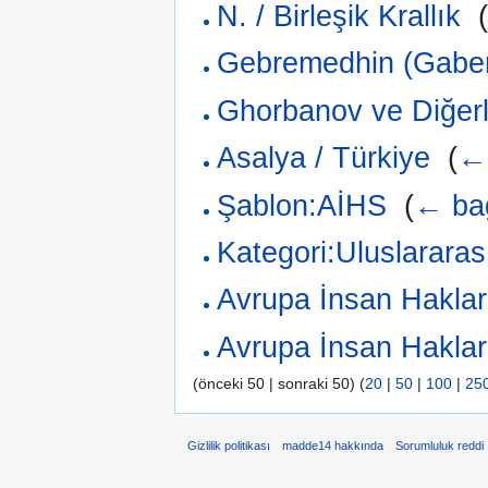
N. / Birleşik Krallık
‎
Gebremedhin (Gaber
Ghorbanov ve Diğerle
Asalya / Türkiye
‎
(
← 
Şablon:AİHS
‎
(
← bağ
Kategori:Uluslarara
Avrupa İnsan Hakla
Avrupa İnsan Haklar
(önceki 50 | sonraki 50) (
20
|
50
|
100
|
25
Gizlilik politikası
madde14 hakkında
Sorumluluk reddi