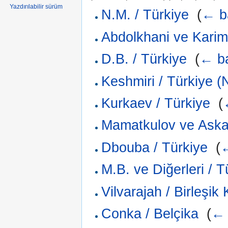
Yazdırılabilir sürüm
N.M. / Türkiye
‎
(
← ba
Abdolkhani ve Karim
D.B. / Türkiye
‎
(
← ba
Keshmiri / Türkiye (
Kurkaev / Türkiye
‎
(
Mamatkulov ve Askar
Dbouba / Türkiye
‎
(
←
M.B. ve Diğerleri / T
Vilvarajah / Birleşik 
Conka / Belçika
‎
(
← 