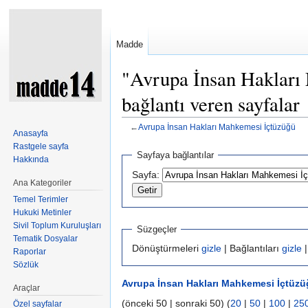
Madde
"Avrupa İnsan Hakları
bağlantı veren sayfalar
←
Avrupa İnsan Hakları Mahkemesi İçtüzüğü
Anasayfa
Şuraya atla:
kullan
,
ara
Rastgele sayfa
Sayfaya bağlantılar
Hakkında
Sayfa:
Ana Kategoriler
Temel Terimler
Hukuki Metinler
Sivil Toplum Kuruluşları
Süzgeçler
Tematik Dosyalar
Dönüştürmeleri
gizle
| Bağlantıları
gizle
|
Raporlar
Sözlük
Avrupa İnsan Hakları Mahkemesi İçtüz
Araçlar
(önceki 50 | sonraki 50) (
20
|
50
|
100
|
25
Özel sayfalar