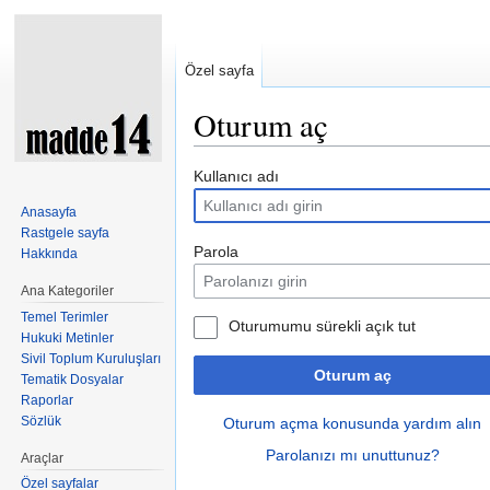
Özel sayfa
Oturum aç
Şuraya atla:
kullan
,
ara
Kullanıcı adı
Anasayfa
Rastgele sayfa
Parola
Hakkında
Ana Kategoriler
Temel Terimler
Oturumumu sürekli açık tut
Hukuki Metinler
Sivil Toplum Kuruluşları
Oturum aç
Tematik Dosyalar
Raporlar
Sözlük
Oturum açma konusunda yardım alın
Parolanızı mı unuttunuz?
Araçlar
Özel sayfalar