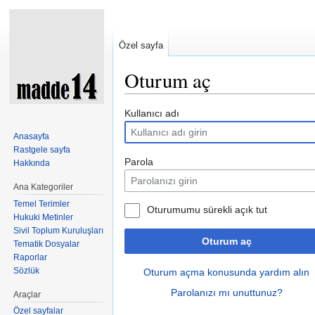
Özel sayfa
Oturum aç
Şuraya atla:
kullan
,
ara
Kullanıcı adı
Anasayfa
Rastgele sayfa
Parola
Hakkında
Ana Kategoriler
Temel Terimler
Oturumumu sürekli açık tut
Hukuki Metinler
Sivil Toplum Kuruluşları
Oturum aç
Tematik Dosyalar
Raporlar
Sözlük
Oturum açma konusunda yardım alın
Parolanızı mı unuttunuz?
Araçlar
Özel sayfalar