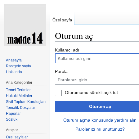
Özel sayfa
Oturum aç
Şuraya atla:
kullan
,
ara
Kullanıcı adı
Anasayfa
Rastgele sayfa
Parola
Hakkında
Ana Kategoriler
Temel Terimler
Oturumumu sürekli açık tut
Hukuki Metinler
Sivil Toplum Kuruluşları
Oturum aç
Tematik Dosyalar
Raporlar
Sözlük
Oturum açma konusunda yardım alın
Parolanızı mı unuttunuz?
Araçlar
Özel sayfalar