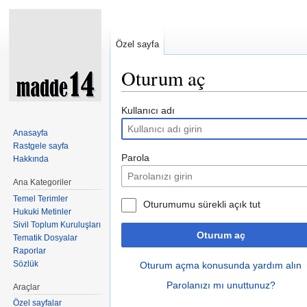
Özel sayfa
Oturum aç
Şuraya atla:
kullan
,
ara
Kullanıcı adı
Anasayfa
Rastgele sayfa
Parola
Hakkında
Ana Kategoriler
Temel Terimler
Oturumumu sürekli açık tut
Hukuki Metinler
Sivil Toplum Kuruluşları
Oturum aç
Tematik Dosyalar
Raporlar
Sözlük
Oturum açma konusunda yardım alın
Parolanızı mı unuttunuz?
Araçlar
Özel sayfalar