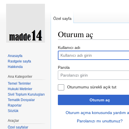
Özel sayfa
Oturum aç
Şuraya atla:
kullan
,
ara
Kullanıcı adı
Anasayfa
Rastgele sayfa
Hakkında
Parola
Ana Kategoriler
Temel Terimler
Oturumumu sürekli açık tut
Hukuki Metinler
Sivil Toplum Kuruluşları
Oturum aç
Tematik Dosyalar
Raporlar
Sözlük
Oturum açma konusunda yardım a
Araçlar
Parolanızı mı unuttunuz?
Özel sayfalar