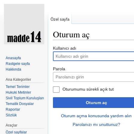
Özel sayfa
Oturum aç
Şuraya atla:
kullan
,
ara
Kullanıcı adı
Anasayfa
Rastgele sayfa
Parola
Hakkında
Ana Kategoriler
Temel Terimler
Oturumumu sürekli açık tut
Hukuki Metinler
Sivil Toplum Kuruluşları
Oturum aç
Tematik Dosyalar
Raporlar
Sözlük
Oturum açma konusunda yardım alın
Parolanızı mı unuttunuz?
Araçlar
Özel sayfalar