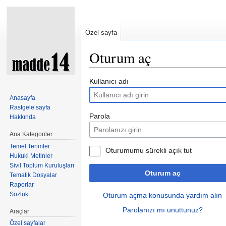
Özel sayfa
Oturum aç
Şuraya atla:
kullan
,
ara
Kullanıcı adı
Anasayfa
Rastgele sayfa
Parola
Hakkında
Ana Kategoriler
Temel Terimler
Oturumumu sürekli açık tut
Hukuki Metinler
Sivil Toplum Kuruluşları
Oturum aç
Tematik Dosyalar
Raporlar
Sözlük
Oturum açma konusunda yardım alın
Parolanızı mı unuttunuz?
Araçlar
Özel sayfalar