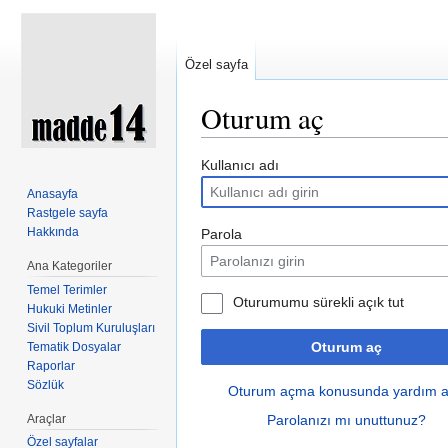
Özel sayfa
Oturum aç
Şuraya atla:
kullan
,
ara
Kullanıcı adı
Anasayfa
Rastgele sayfa
Hakkında
Parola
Ana Kategoriler
Temel Terimler
Oturumumu sürekli açık tut
Hukuki Metinler
Sivil Toplum Kuruluşları
Oturum aç
Tematik Dosyalar
Raporlar
Sözlük
Oturum açma konusunda yardım a
Araçlar
Parolanızı mı unuttunuz?
Özel sayfalar