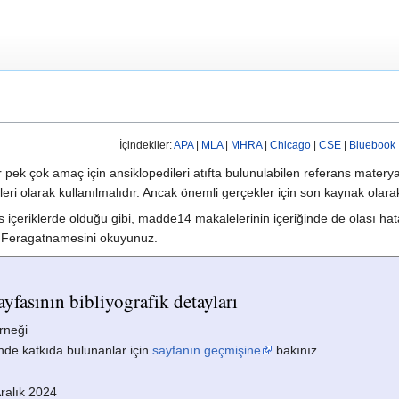
İçindekiler:
APA
|
MLA
|
MHRA
|
Chicago
|
CSE
|
Bluebook
ek çok amaç için ansiklopedileri atıfta bulunulabilen referans matery
ileri olarak kullanılmalıdır. Ancak önemli gerçekler için son kaynak olar
s içeriklerde olduğu gibi, madde14 makalelerinin içeriğinde de olası hat
14 Feragatnamesini okuyunuz.
ayfasının bibliyografik detayları
erneği
nde katkıda bulunanlar için
sayfanın geçmişine
bakınız.
ralık 2024