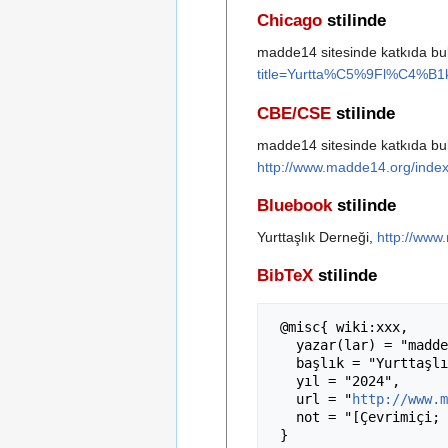
Chicago
stilinde
madde14 sitesinde katkıda bul
title=Yurtta%C5%9Fl%C4%B
CBE/CSE
stilinde
madde14 sitesinde katkıda bulu
http://www.madde14.org/in
Bluebook
stilinde
Yurttaşlık Derneği,
http://ww
BibTeX
stilinde
 @misc{ wiki:xxx,

   yazar(lar) = "madde14",

   başlık = "Yurttaşlık Derneği --- madde14{,} ",

   yıl = "2024",

   url = "
http://www.m
   not = "[Çevrimiçi; erişim 7-Ağustos-2026]"
