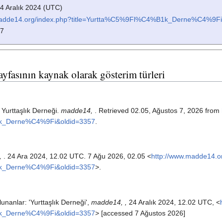
24 Aralık 2024 (UTC)
madde14.org/index.php?title=Yurtta%C5%9Fl%C4%B1k_Derne%C4%9Fi
57
ayfasının kaynak olarak gösterim türleri
 Yurttaşlık Derneği.
madde14,
. Retrieved 02.05, Ağustos 7, 2026 from
1k_Derne%C4%9Fi&oldid=3357
.
,
. 24 Ara 2024, 12.02 UTC. 7 Ağu 2026, 02.05 <
http://www.madde14.o
1k_Derne%C4%9Fi&oldid=3357
>.
nanlar: 'Yurttaşlık Derneği',
madde14, ,
24 Aralık 2024, 12.02 UTC, <
1k_Derne%C4%9Fi&oldid=3357
> [accessed 7 Ağustos 2026]