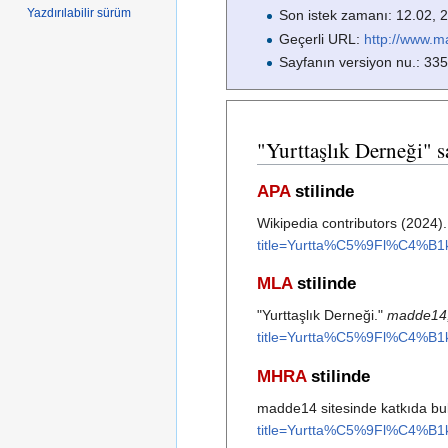
Yazdırılabilir sürüm
Son istek zamanı: 12.02, 
Geçerli URL:
http://www.
Sayfanın versiyon nu.: 33
"Yurttaşlık Derneği" s
APA
stilinde
Wikipedia contributors (2024).
title=Yurtta%C5%9Fl%C4%B
MLA
stilinde
"Yurttaşlık Derneği."
madde14
title=Yurtta%C5%9Fl%C4%B
MHRA
stilinde
madde14 sitesinde katkıda bulu
title=Yurtta%C5%9Fl%C4%B