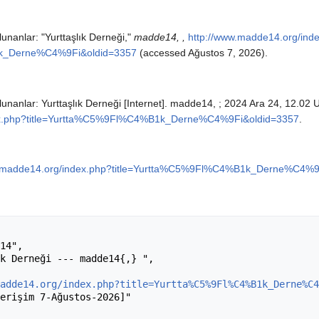
unanlar: "Yurttaşlık Derneği,"
madde14, ,
http://www.madde14.org/ind
1k_Derne%C4%9Fi&oldid=3357
(accessed Ağustos 7, 2026).
nanlar: Yurttaşlık Derneği [Internet]. madde14, ; 2024 Ara 24, 12.02 UT
dex.php?title=Yurtta%C5%9Fl%C4%B1k_Derne%C4%9Fi&oldid=3357
.
w.madde14.org/index.php?title=Yurtta%C5%9Fl%C4%B1k_Derne%C4%9
adde14.org/index.php?title=Yurtta%C5%9Fl%C4%B1k_Derne%C4