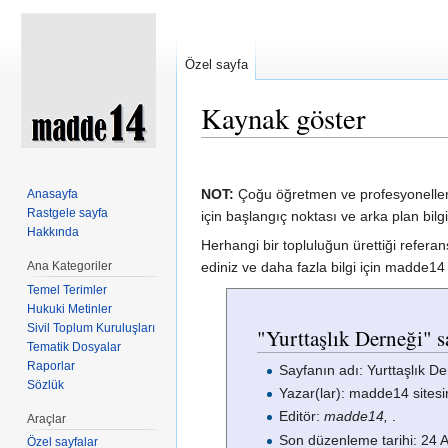
Özel sayfa
Kaynak göster
Şuraya atla:
kullan
,
ara
NOT:
Çoğu öğretmen ve profesyoneller p
Anasayfa
Rastgele sayfa
için başlangıç noktası ve arka plan bilg
Hakkında
Herhangi bir topluluğun ürettiği referan
Ana Kategoriler
ediniz ve daha fazla bilgi için madde
Temel Terimler
Hukuki Metinler
Sivil Toplum Kuruluşları
"Yurttaşlık Derneği" s
Tematik Dosyalar
Raporlar
Sayfanın adı: Yurttaşlık D
Sözlük
Yazar(lar): madde14 sitesi
Editör:
madde14,
.
Araçlar
Son düzenleme tarihi: 24 A
Özel sayfalar