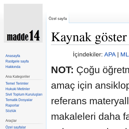
Özel sayfa
Kaynak göster
Şuraya atla:
kullan
,
ara
İçindekiler:
APA
|
ML
Anasayfa
Rastgele sayfa
NOT:
Çoğu öğretm
Hakkında
Ana Kategoriler
amaç için ansiklop
Temel Terimler
Hukuki Metinler
Sivil Toplum Kuruluşları
referans materyal
Tematik Dosyalar
Raporlar
Sözlük
makaleleri daha fa
Araçlar
Özel sayfalar