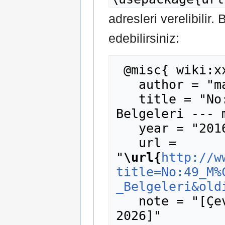
adresleri verelibilir.
edebilirsiniz:
 @misc{ wiki:xxx,

   author = "madde14",

   title = "No:49 Mülteciler için Seyahat 
Belgeleri --- 
   year = "2016",

   url = 
"
\url{
http://w
title=No:49_M%
_Belgeleri&old
   note = "[Çevrimiçi; erişim 8-Ağustos-
2026]"
