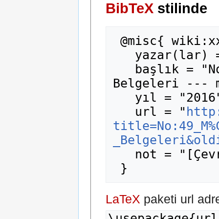
BibTeX
stilinde
 @misc{ wiki:xxx,

   yazar(lar) = "madde14",

   başlık = "No:49 Mülteciler için Seyahat 
Belgeleri --- 
   yıl = "2016",

   url = "
http
title=No:49_M%
_Belgeleri&old
   not = "[Çevrimiçi; erişim 8-Ağustos-2026]"

LaTeX
paketi url adr
\usepackage{url