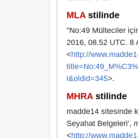
MLA
stilinde
"No:49 Mülteciler iç
2016, 08.52 UTC. 8 
<
http://www.madde1
title=No:49_M%C3%
i&oldid=345
>.
MHRA
stilinde
madde14 sitesinde ka
Seyahat Belgeleri',
m
<
http://www.madde1