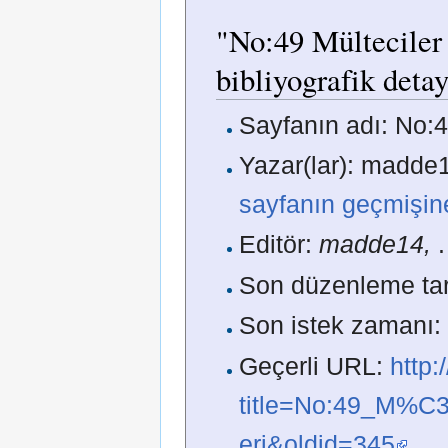
"No:49 Mülteciler 
bibliyografik detay
Sayfanın adı: No:4
Yazar(lar): madde1
sayfanın geçmişin
Editör:
madde14,
.
Son düzenleme tar
Son istek zamanı:
Geçerli URL:
http
title=No:49_M%C
eri&oldid=345