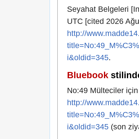
Seyahat Belgeleri [I
UTC [cited 2026 Ağu 8
http://www.madde14.
title=No:49_M%C3%
i&oldid=345
.
Bluebook
stilind
No:49 Mülteciler içi
http://www.madde14.
title=No:49_M%C3%
i&oldid=345
(son ziy