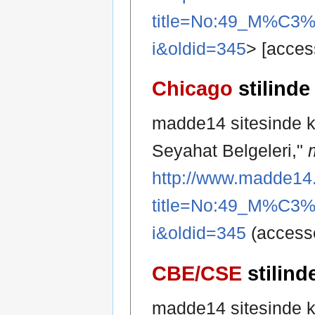
title=No:49_M%C3%
i&oldid=345
> [acces
Chicago
stilinde
madde14 sitesinde ka
Seyahat Belgeleri,"
http://www.madde14.
title=No:49_M%C3%
i&oldid=345
(accesse
CBE/CSE
stilind
madde14 sitesinde ka