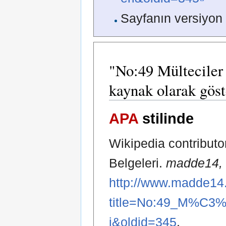
Sayfanın versiyon 
"No:49 Mülteciler 
kaynak olarak göst
APA
stilinde
Wikipedia contributo
Belgeleri.
madde14
http://www.madde14.
title=No:49_M%C3%
i&oldid=345
.