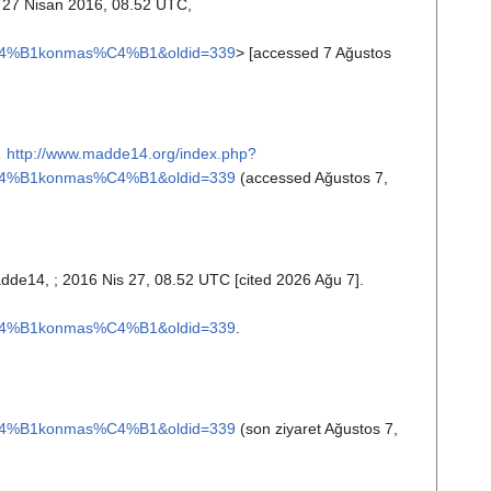
27 Nisan 2016, 08.52 UTC,
4%B1konmas%C4%B1&oldid=339
> [accessed 7 Ağustos
,
http://www.madde14.org/index.php?
4%B1konmas%C4%B1&oldid=339
(accessed Ağustos 7,
adde14, ; 2016 Nis 27, 08.52 UTC [cited 2026 Ağu 7].
4%B1konmas%C4%B1&oldid=339
.
4%B1konmas%C4%B1&oldid=339
(son ziyaret Ağustos 7,