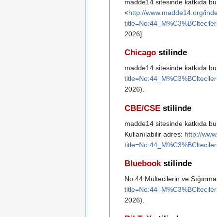
madde14 sitesinde katkıda bul
<
http://www.madde14.org/ind
title=No:44_M%C3%BCltec
2026]
Chicago
stilinde
madde14 sitesinde katkıda bul
title=No:44_M%C3%BCltec
2026).
CBE/CSE
stilinde
madde14 sitesinde katkıda bul
Kullanılabilir adres:
http://ww
title=No:44_M%C3%BCltec
Bluebook
stilinde
No:44 Mültecilerin ve Sığınma
title=No:44_M%C3%BCltec
2026).