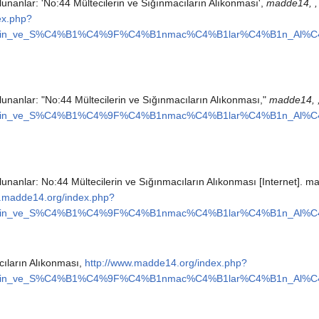
unanlar: 'No:44 Mültecilerin ve Sığınmacıların Alıkonması',
madde14, ,
ex.php?
ilerin_ve_S%C4%B1%C4%9F%C4%B1nmac%C4%B1lar%C4%B1n_Al%C
unanlar: "No:44 Mültecilerin ve Sığınmacıların Alıkonması,"
madde14, 
ilerin_ve_S%C4%B1%C4%9F%C4%B1nmac%C4%B1lar%C4%B1n_Al%C
unanlar: No:44 Mültecilerin ve Sığınmacıların Alıkonması [Internet]. m
w.madde14.org/index.php?
ilerin_ve_S%C4%B1%C4%9F%C4%B1nmac%C4%B1lar%C4%B1n_Al%C
cıların Alıkonması,
http://www.madde14.org/index.php?
ilerin_ve_S%C4%B1%C4%9F%C4%B1nmac%C4%B1lar%C4%B1n_Al%C