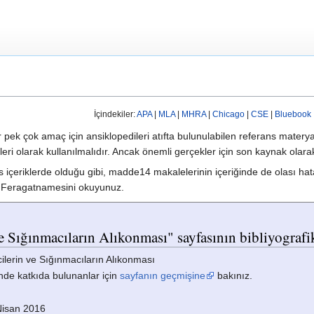
İçindekiler:
APA
|
MLA
|
MHRA
|
Chicago
|
CSE
|
Bluebook
ek çok amaç için ansiklopedileri atıfta bulunulabilen referans matery
ileri olarak kullanılmalıdır. Ancak önemli gerçekler için son kaynak olar
s içeriklerde olduğu gibi, madde14 makalelerinin içeriğinde de olası hat
14 Feragatnamesini okuyunuz.
 Sığınmacıların Alıkonması" sayfasının bibliyografik
ilerin ve Sığınmacıların Alıkonması
nde katkıda bulunanlar için
sayfanın geçmişine
bakınız.
Nisan 2016