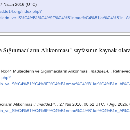
27 Nisan 2016 (UTC)
adde14.org/index.php?
tecilerin_ve_S%C4%B1%C4%9F%C4%B1nmac%C4%B1lar%C4%B1n_A
9
 Sığınmacıların Alıkonması" sayfasının kaynak olara
. No:44 Mültecilerin ve Sığınmacıların Alıkonması.
madde14,
. Retrieve
x.php?
ilerin_ve_S%C4%B1%C4%9F%C4%B1nmac%C4%B1lar%C4%B1n_Al%C
acıların Alıkonması."
madde14,
. 27 Nis 2016, 08.52 UTC. 7 Ağu 2026, 
ilerin_ve_S%C4%B1%C4%9F%C4%B1nmac%C4%B1lar%C4%B1n_Al%C