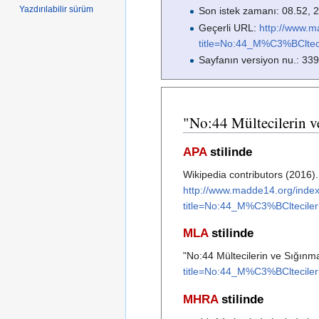
Yazdırılabilir sürüm
Son istek zamanı: 08.52, 
Geçerli URL:
http://www.m
title=No:44_M%C3%BCl
Sayfanın versiyon nu.: 33
"No:44 Mültecilerin ve
APA
stilinde
Wikipedia contributors (2016)
http://www.madde14.org/inde
title=No:44_M%C3%BCltec
MLA
stilinde
"No:44 Mültecilerin ve Sığınm
title=No:44_M%C3%BCltec
MHRA
stilinde