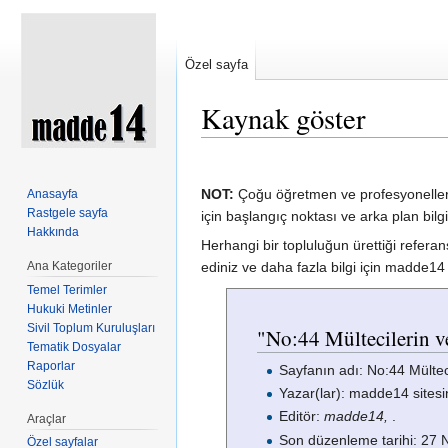
Özel sayfa
Kaynak göster
Şuraya atla:
kullan
,
ara
NOT:
Çoğu öğretmen ve profesyoneller p
Anasayfa
Rastgele sayfa
için başlangıç noktası ve arka plan bilg
Hakkında
Herhangi bir topluluğun ürettiği referan
Ana Kategoriler
ediniz ve daha fazla bilgi için madde
Temel Terimler
Hukuki Metinler
Sivil Toplum Kuruluşları
"No:44 Mültecilerin ve
Tematik Dosyalar
Raporlar
Sayfanın adı: No:44 Mültec
Sözlük
Yazar(lar): madde14 sitesi
Editör:
madde14,
.
Araçlar
Son düzenleme tarihi: 27 
Özel sayfalar