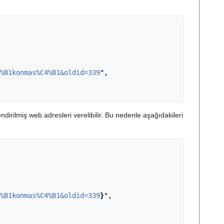
%B1konmas%C4%B1&oldid=339
",

ndirilmiş web adresleri verelibilir. Bu nedenle aşağıdakileri
%B1konmas%C4%B1&oldid=339
}
",
