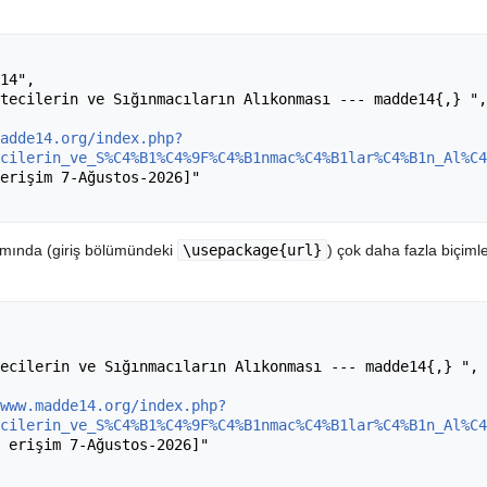
adde14.org/index.php?
cilerin_ve_S%C4%B1%C4%9F%C4%B1nmac%C4%B1lar%C4%B1n_Al%C4
nımında (giriş bölümündeki
\usepackage{url}
) çok daha fazla biçimle
www.madde14.org/index.php?
cilerin_ve_S%C4%B1%C4%9F%C4%B1nmac%C4%B1lar%C4%B1n_Al%C4