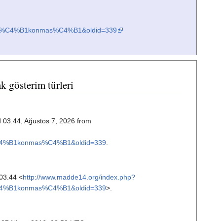
l%C4%B1konmas%C4%B1&oldid=339
k gösterim türleri
d 03.44, Ağustos 7, 2026 from
4%B1konmas%C4%B1&oldid=339
.
03.44 <
http://www.madde14.org/index.php?
4%B1konmas%C4%B1&oldid=339
>.