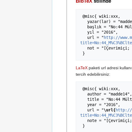
BibTeX
stilinde
 @misc{ wiki:xxx,

   yazar(lar) = "madde14",

   başlık = "No:44 Mültecilerin ve Sığınmacıların Alıkonması --- madde14{,} ",

   yıl = "2016",

   url = "
http://www.m
title=No:44_M%C3%BClte
   not = "[Çevrimiçi; erişim 7-Ağustos-2026]"

LaTeX
paketi url adresi kulla
tercih edebilirsiniz:
 @misc{ wiki:xxx,

   author = "madde14",

   title = "No:44 Mültecilerin ve Sığınmacıların Alıkonması --- madde14{,} ",

   year = "2016",

   url = "
\url{
http://
title=No:44_M%C3%BClte
   note = "[Çevrimiçi; erişim 7-Ağustos-2026]"
