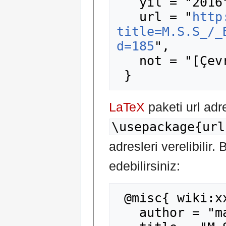
   yıl = "2016",

   url = "
http
title=M.S.S_/_
d=185
",

   not = "[Çevrimiçi; erişim 8-Ağustos-2026]"

LaTeX
paketi url adr
\usepackage{url
adresleri verelibilir.
edebilirsiniz:
 @misc{ wiki:xxx,

   author = "madde14",
