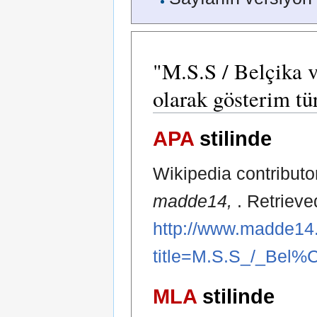
"M.S.S / Belçika 
olarak gösterim tür
APA
stilinde
Wikipedia contributo
madde14,
. Retriev
http://www.madde14.
title=M.S.S_/_Bel
MLA
stilinde