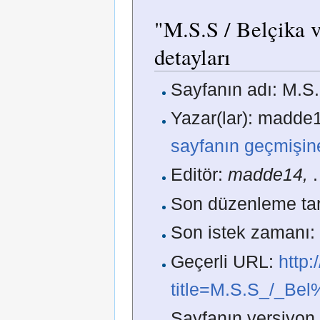
"M.S.S / Belçika v
detayları
Sayfanın adı: M.S.
Yazar(lar): madde1
sayfanın geçmişin
Editör:
madde14,
.
Son düzenleme tar
Son istek zamanı:
Geçerli URL:
http
title=M.S.S_/_Be
Sayfanın versiyon 