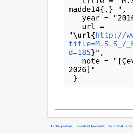
   title = "M.S.S / Belçika ve Yunanistan --- 
madde14{,} ",

   year = "2016",

   url = 
"
\url{
http://w
title=M.S.S_/_
d=185
}
",

   note = "[Çevrimiçi; erişim 8-Ağustos-
2026]"

Gizlilik politikası
madde14 hakkında
Sorumluluk reddi