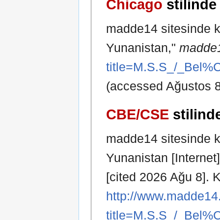
Chicago
stilinde
madde14 sitesinde ka
Yunanistan,"
madde1
title=M.S.S_/_Bel
(accessed Ağustos 8
CBE/CSE
stilind
madde14 sitesinde ka
Yunanistan [Interne
[cited 2026 Ağu 8]. K
http://www.madde14.
title=M.S.S_/_Bel