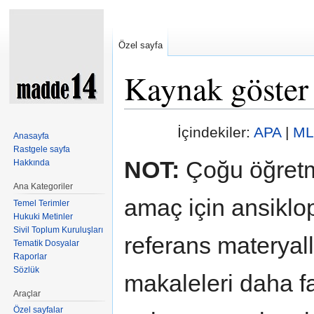
Özel sayfa
Kaynak göster
Şuraya atla:
kullan
,
ara
İçindekiler:
APA
|
ML
Anasayfa
Rastgele sayfa
NOT:
Çoğu öğretm
Hakkında
Ana Kategoriler
amaç için ansiklop
Temel Terimler
Hukuki Metinler
Sivil Toplum Kuruluşları
referans materyal
Tematik Dosyalar
Raporlar
Sözlük
makaleleri daha fa
Araçlar
Özel sayfalar