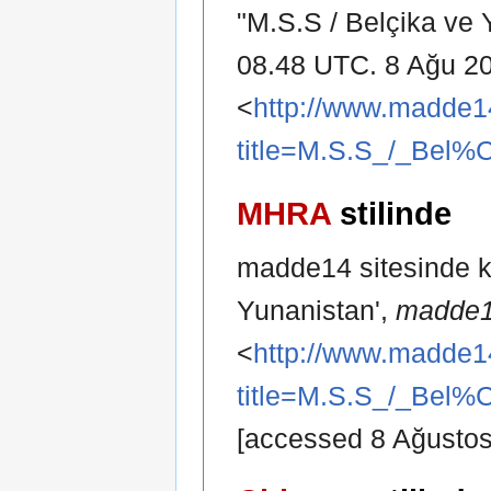
"M.S.S / Belçika ve
08.48 UTC. 8 Ağu 20
<
http://www.madde1
title=M.S.S_/_Bel
MHRA
stilinde
madde14 sitesinde ka
Yunanistan',
madde1
<
http://www.madde1
title=M.S.S_/_Bel
[accessed 8 Ağustos