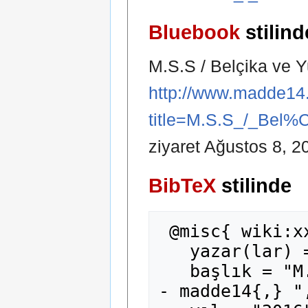
Bluebook
stilind
M.S.S / Belçika ve Y
http://www.madde14.
title=M.S.S_/_Bel
ziyaret Ağustos 8, 2
BibTeX
stilinde
 @misc{ wiki:xxx,

   yazar(lar) = "madde14",

   başlık = "M.S.S / Belçika ve Yunanistan --
- madde14{,} ",