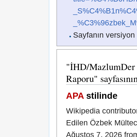
_S%C4%B1n%C4
_%C3%96zbek_M%
Sayfanın versiyon 
"İHD/MazlumDer - 
Raporu" sayfasının
APA
stilinde
Wikipedia contributo
Edilen Özbek Mültec
Ağustos 7, 2026 fr