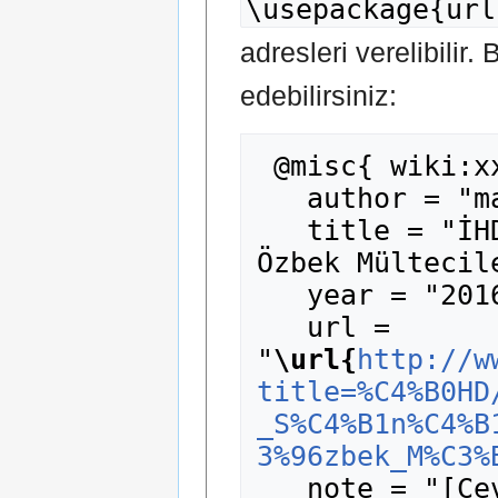
\usepackage{url
adresleri verelibilir.
edebilirsiniz:
 @misc{ wiki:xxx,

   author = "madde14",

   title = "İHD/MazlumDer - Sınırdışı Edilen 
Özbek Mültecil
   year = "2016",

   url = 
"
\url{
http://w
title=%C4%B0HD
_S%C4%B1n%C4%B
3%96zbek_M%C3%
   note = "[Çevrimiçi; erişim 7-Ağustos-