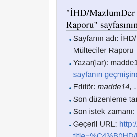
"İHD/MazlumDer - 
Raporu" sayfasının
Sayfanın adı: İHD
Mülteciler Raporu
Yazar(lar): madde1
sayfanın geçmişin
Editör:
madde14,
.
Son düzenleme tar
Son istek zamanı:
Geçerli URL:
http
title=%C4%B0HD/