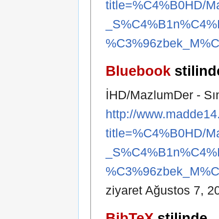
title=%C4%B0HD/M
_S%C4%B1n%C4%B
%C3%96zbek_M%C3%
Bluebook
stilind
İHD/MazlumDer - Sın
http://www.madde14.
title=%C4%B0HD/M
_S%C4%B1n%C4%B
%C3%96zbek_M%C3%
ziyaret Ağustos 7, 2
BibTeX
stilinde