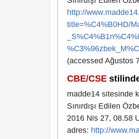
Sınırdışı Edilen Özb
http://www.madde14.
title=%C4%B0HD/M
_S%C4%B1n%C4%B
%C3%96zbek_M%C3%
(accessed Ağustos 7
CBE/CSE
stilind
madde14 sitesinde k
Sınırdışı Edilen Özb
2016 Nis 27, 08.58 U
adres:
http://www.m