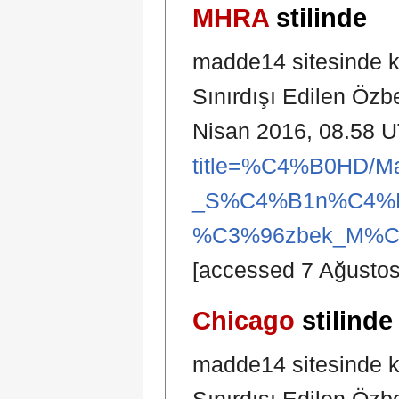
MHRA
stilinde
madde14 sitesinde k
Sınırdışı Edilen Özb
Nisan 2016, 08.58 U
title=%C4%B0HD/M
_S%C4%B1n%C4%B
%C3%96zbek_M%C3%
[accessed 7 Ağustos
Chicago
stilinde
madde14 sitesinde k