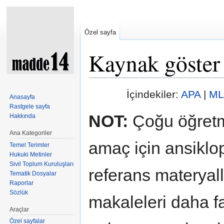
Özel sayfa
Kaynak göster
Şuraya atla:
kullan
,
ara
İçindekiler:
APA
|
ML
Anasayfa
Rastgele sayfa
NOT:
Çoğu öğretm
Hakkında
Ana Kategoriler
amaç için ansiklop
Temel Terimler
Hukuki Metinler
Sivil Toplum Kuruluşları
referans materyal
Tematik Dosyalar
Raporlar
Sözlük
makaleleri daha fa
Araçlar
Özel sayfalar