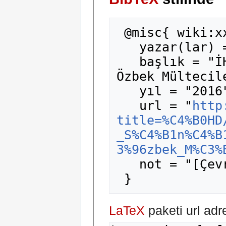
 @misc{ wiki:xxx,

   yazar(lar) = "madde14",

   başlık = "İHD/MazlumDer - Sınırdışı Edilen 
Özbek Mültecil
   yıl = "2016",

   url = "
http
title=%C4%B0HD
_S%C4%B1n%C4%B
3%96zbek_M%C3%
   not = "[Çevrimiçi; erişim 7-Ağustos-2026]"

LaTeX
paketi url adr