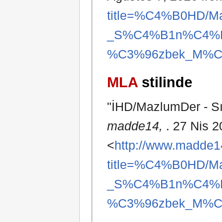
title=%C4%B0HD/M
_S%C4%B1n%C4%B
%C3%96zbek_M%C3%
MLA
stilinde
"İHD/MazlumDer - Sın
madde14,
. 27 Nis 
<
http://www.madde1
title=%C4%B0HD/M
_S%C4%B1n%C4%B
%C3%96zbek_M%C3%